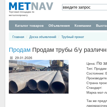
Торговая площадка по
металлопрокату
Каталог товаров
Объявления
Компании
Выста
Главная
Доска объявлений
Трубный прокат
Продам
Продам трубы б/у различ
29.01.2026
По з
Цена:
Тип:
Продам
Состояние:
Б
Производите
Страна прои
Стандарт:
Марка мат-л
Так же предл
лакокрасочны