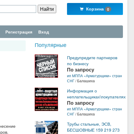
Корзина
0
Регистрация
Вход
Популярные
Предупредите партнеров
по бизнесу
По запросу
ип МППА «Арматурщики» стран
СНГ
/ Балашиха
Информация о
неплательщиках\покупателях
По запросу
ип МППА «Арматурщики» стран
СНГ
/ Балашиха
Трубы стальные, ЭСВ,
анесение
БЕСШОВНЫЕ 159 219 273
ров.