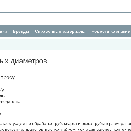
вки
Бренды
Справочные материалы
Новости компаний
ных диаметров
апросу
/у
ль:
зводитель:
а:
агаем услуги по обработке труб, сварка и резка трубы в размер, н
х покрытий, транспортные услуги: комплектация вагонов, контейне