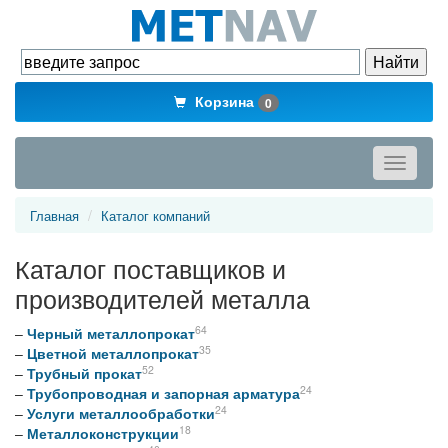
Корзина
0
Toggle
navigati
Главная
Каталог компаний
Каталог поставщиков и
производителей металла
64
–
Черный металлопрокат
35
–
Цветной металлопрокат
52
–
Трубный прокат
24
–
Трубопроводная и запорная арматура
24
–
Услуги металлообработки
18
–
Металлоконструкции