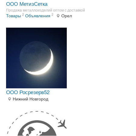
ООО МетизСетка
Продажа металлоизделий оптом с доставкой
2
2
Товары
Объявления
Орел
ООО Росрезерв52
Нижний Новгород