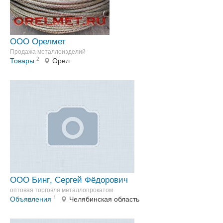
ООО Орелмет
Продажа металлоизделий
2
Товары
Орел
ООО Бинг, Сергей Фёдорович
оптовая торговля металлопрокатом
1
Объявления
Челябинская область