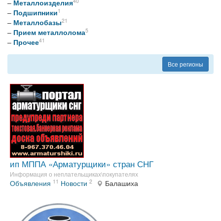
40
–
Металлоизделия
1
–
Подшипники
21
–
Металлобазы
5
–
Прием металлолома
41
–
Прочее
Все регионы
ип МППА «Арматурщики» стран СНГ
Информация о неплательщиках\покупателях
11
2
Объявления
Новости
Балашиха