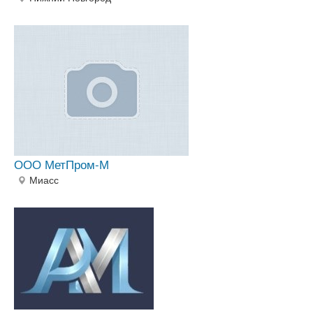
ООО МетПром-М
Миасс