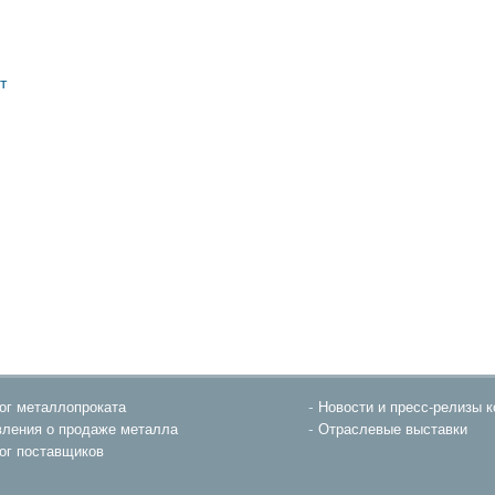
т
ог металлопроката
Новости и пресс-релизы 
ления о продаже металла
Отраслевые выставки
ог поставщиков