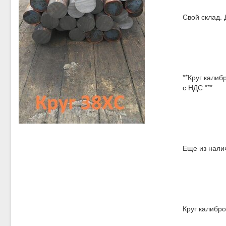
Свой склад. 
**Круг калиб
с НДС ***
Еще из нали
Круг калибро