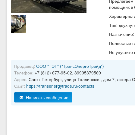
Предлагаем 
помощник в б
Характерист
Тип: двухпу
Назначение:
Полностью г
Не упустите
Продавец:
ООО "ТЭТ" ("ТрансЭнергоТрейд")
Телефон:
+7 (812) 677-95-02, 89995379569
Адрес:
Санкт-Петербург, улица Таллинская, дом 7, литера О
Сайт:
https://transenergytrade.ru/contacts
Написать сообщение