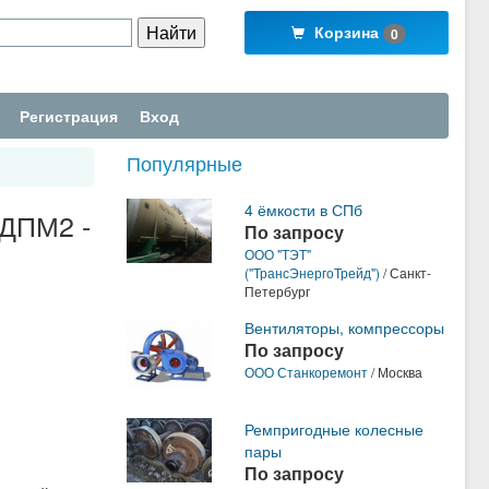
Корзина
0
Регистрация
Вход
Популярные
4 ёмкости в СПб
СДПМ2 -
По запросу
ООО "ТЭТ"
("ТрансЭнергоТрейд")
/ Санкт-
Петербург
Вентиляторы, компрессоры
По запросу
ООО Станкоремонт
/ Москва
Ремпригодные колесные
пары
По запросу