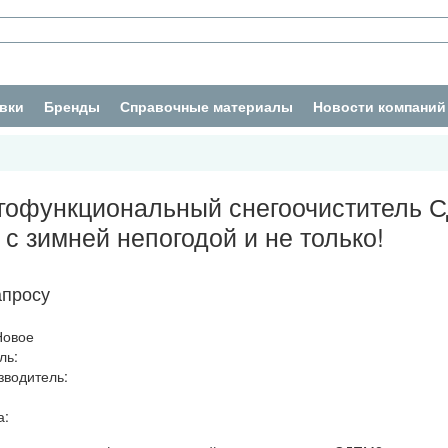
вки
Бренды
Справочные материалы
Новости компаний
гофункциональный снегоочиститель 
 зимней непогодой и не только!
апросу
Новое
ль:
зводитель:
а: