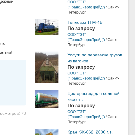
дежный
ООО "ТЭТ"
("ТрансЭнергоТрейд")
/ Санкт-
Петербург
Тепловоз ТГМ-4Б
По запросу
ООО "ТЭТ"
("ТрансЭнергоТрейд")
/ Санкт-
тях
Петербург
иятия!
Услуги по перевалке грузов
из вагонов
По запросу
ООО "ТЭТ"
("ТрансЭнергоТрейд")
/ Санкт-
Петербург
Цистерны жд для соляной
кислоты
По запросу
ООО "ТЭТ"
росмотров: 73
("ТрансЭнергоТрейд")
/ Санкт-
Петербург
Кран КЖ-662, 2006 г.в.