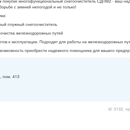
к покупке многофункциональный снегоочиститель СДПМ2 - ваш на
орьбе с зимней непогодой и не только!
ики:
тный плужный снегоочиститель
 очистка железнодорожных путей
отов к эксплуатации. Подходит для работы на железнодорожных пу
 возможность приобрести надежного помощника для вашего предпр
, пом. 413
id: 3132, п