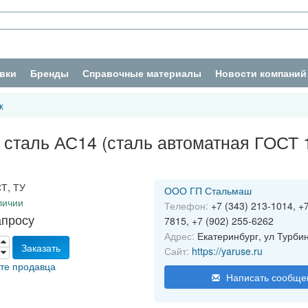
вки
Бренды
Справочные материалы
Новости компаний
к
 сталь АС14 (сталь автоматная ГОСТ 
Т, ТУ
ООО ГП Стальмаш
личии
Телефон:
+7 (343) 213-1014, +7
апросу
7815, +7 (902) 255-6262
Адрес:
Екатеринбург, ул Турбин
Заказать
Сайт:
https://yaruse.ru
йте продавца
Написать сообще