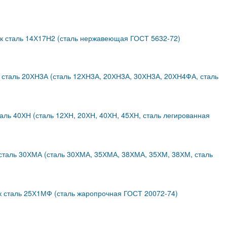
к сталь 14Х17Н2 (сталь нержавеющая ГОСТ 5632-72)
 сталь 20ХН3А (сталь 12ХН3А, 20ХН3А, 30ХН3А, 20ХН4ФА, сталь
аль 40ХН (сталь 12ХН, 20ХН, 40ХН, 45ХН, сталь легированная
сталь 30ХМА (сталь 30ХМА, 35ХМА, 38ХМА, 35ХМ, 38ХМ, сталь
 сталь 25Х1МФ (сталь жаропрочная ГОСТ 20072-74)