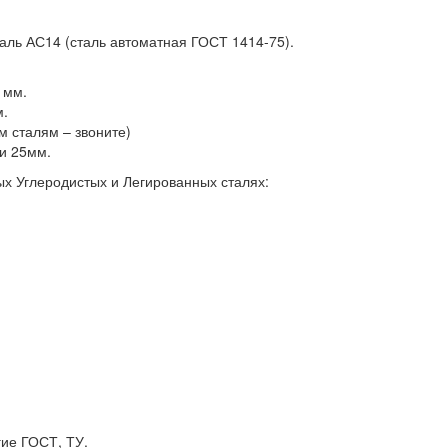
аль АС14 (сталь автоматная ГОСТ 1414-75).
 мм.
м.
ем сталям – звоните)
 и 25мм.
х Углеродистых и Легированных сталях:
гие ГОСТ, ТУ.