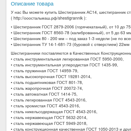
Описание товара
У нас Вы можете купить Шестигранник АС14, шестигранник ст
( http://ооостальмаш.рф/shestigrannik ):
• Шестигранник ГОСТ 2879-2006 (горячекатаный), от 10 до 75
• Шестигранник ГОСТ 8560-78 (калиброванный), от 5 до 63 м
• Шестигранник 80 - 200 мм – под заказ 1-3 недели (не по вс
• Шестигранник ТУ 14-1-681-73 (буровой с отверстием) 22мм
Шестигранники поставляются в Качественных Конструкционны
• сталь инструментальная легированная ГОСТ 5950-2000,
• сталь инструментальная углеродистая ГОСТ 1435-99,
• сталь пружинная ГОСТ 14959-79,
• сталь высокопрочная ГОСТ 19281-2014,
• сталь подшипниковая ГОСТ 801-78,
• сталь жаропрочная ГОСТ 20072-74,
• сталь автоматная ГОСТ 1414-75,
• сталь легированная ГОСТ 4543-2016,
• сталь хромистая ГОСТ 4543-2016,
• сталь никельсодержащая ГОСТ 4543-2016,
• сталь нержавеющая ГОСТ 5632-2014,
• сталь нержавеющая ГОСТ 5949-2018,
• сталь конструкционная качественная ГОСТ 1050-2013 и дру