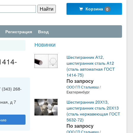
Корзина
0
Регистрация
Вход
Новинки
Шестигранник А12,
1414-
шестигранник сталь А12
(сталь автоматная ГОСТ
1414-75)
По запросу
ООО ГП Стальмаш
/
 (343) 268-
Екатеринбург
ная, д 7
Шестигранник 20Х13,
шестигранник сталь 20Х13
(сталь нержавеющая ГОСТ
ние
5632-72)
По запросу
ООО ГП Стальмаш
/