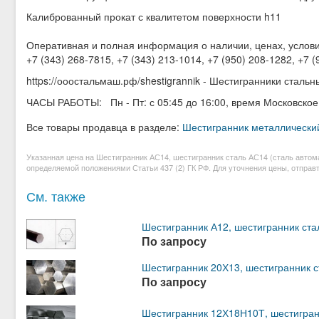
Калиброванный прокат с квалитетом поверхности h11
Оперативная и полная информация о наличии, ценах, услови
+7 (343) 268-7815, +7 (343) 213-1014, +7 (950) 208-1282, +7 
https://ооостальмаш.рф/shestigrannik - Шестигранники сталь
ЧАСЫ РАБОТЫ: Пн - Пт: с 05:45 до 16:00, время Московское
Все товары продавца в разделе:
Шестигранник металлически
Указанная цена на Шестигранник АС14, шестигранник сталь АС14 (сталь автом
определяемой положениями Статьи 437 (2) ГК РФ. Для уточнения цены, отправт
См. также
Шестигранник А12, шестигранник ста
По запросу
Шестигранник 20Х13, шестигранник 
По запросу
Шестигранник 12Х18Н10Т, шестигран