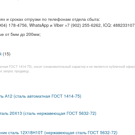
ях и сроках отгрузки по телефонам отдела сбыта:
(904) 178-4756, WhatsApp и Viber +7 (902) 255-6262, ICQ: 488233107
ные от 5мм до 200мм;
й
(15)
атная ГОСТ 1414-75), носит ознакомительный характер и не является публичной офер
е запрос продавцу.
ль А12 (сталь автоматная ГОСТ 1414-75)
сталь 20Х13 (сталь нержавеющая ГОСТ 5632-72)
ник сталь 12Х18Н10Т (нержавеющая сталь ГОСТ 5632-72)