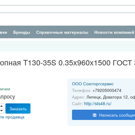
вки
Бренды
Справочные материалы
Новости компаний
ропная T130-35S 0.35х960х1500 ГОСТ 
ООО Союторгсервис
личии
Телефон:
+79205000474
апросу
Адрес:
Липецк, Доватора 12, о
Сайт:
http://sts48.ru/
Заказать
Написать сообще
йте продавца