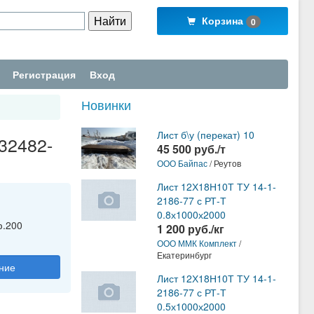
Корзина
0
Регистрация
Вход
Новинки
Лист б\у (перекат) 10
32482-
45 500 руб./т
ООО Байпас
/ Реутов
Лист 12Х18Н10Т ТУ 14-1-
2186-77 с РТ-Т
0.8х1000х2000
ф.200
1 200 руб./кг
ООО ММК Комплект
/
Екатеринбург
ние
Лист 12Х18Н10Т ТУ 14-1-
2186-77 с РТ-Т
0.5х1000х2000