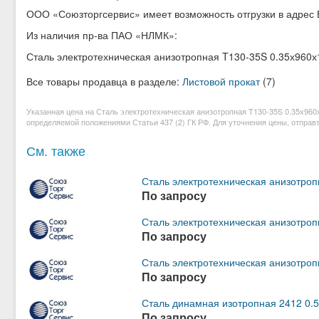
ООО «Союзторгсервис» имеет возможность отгрузки в адрес
Из наличия пр-ва ПАО «НЛМК»:
Сталь электротехническая анизотропная T130-35S 0.35х960
Все товары продавца в разделе:
Листовой прокат
(7)
Указанная цена на Сталь электротехническая анизотропная T130-35S 0.35х960
определяемой положениями Статьи 437 (2) ГК РФ. Для уточнения цены, отправт
См. также
Сталь электротехническая анизотро
По запросу
Сталь электротехническая анизотро
По запросу
Сталь электротехническая анизотро
По запросу
Сталь динамная изотропная 2412 0.
По запросу