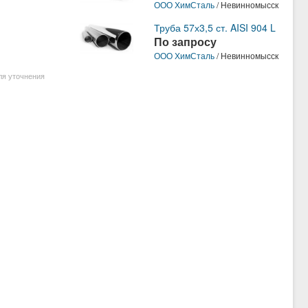
ООО ХимСталь
/ Невинномысск
Труба 57х3,5 ст. AISI 904 L
По запросу
ООО ХимСталь
/ Невинномысск
ля уточнения