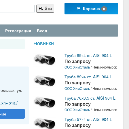
Корзина
0
Регистрация
Вход
Новинки
Труба 89х4 ст. AISI 904 L
По запросу
ООО ХимСталь
/ Невинномысск
Труба 89х4 ст. AISI 904 L
По запросу
ООО ХимСталь
/ Невинномысск
номысск, ул.
Труба 76х3,5 ст. AISI 904 L
.xn--p1ai/
По запросу
ООО ХимСталь
/ Невинномысск
ние
Труба 57х4 ст. AISI 904 L
По запросу