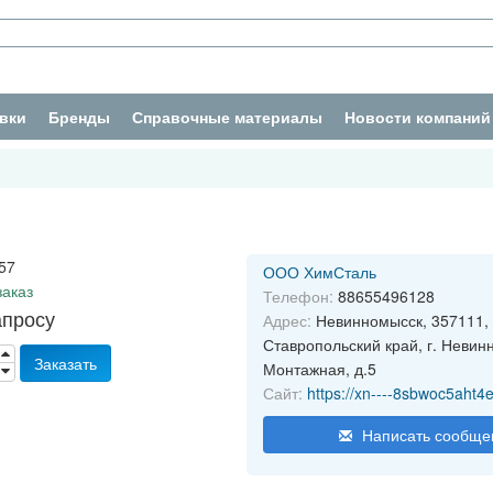
вки
Бренды
Справочные материалы
Новости компаний
57
ООО ХимСталь
заказ
Телефон:
88655496128
апросу
Адрес:
Невинномысск, 357111,
Ставропольский край, г. Невин
Заказать
Монтажная, д.5
Сайт:
https://xn----8sbwoc5aht4e
Написать сообще