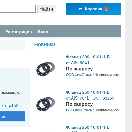
Корзина
0
Регистрация
Вход
Новинки
Фланец 300-16-01-1-В
ст.AISI 904 L
По запросу
ООО ХимСталь
/ Невинномысск
Фланец 250-16-01-1-В
номысск, ул.
ст.AISI 904L ГОСТ 33259
По запросу
.xn--p1ai/
ООО ХимСталь
/ Невинномысск
ние
Фланец 250-16-01-1-В