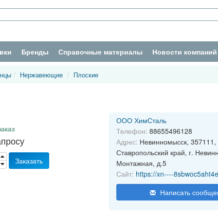
вки
Бренды
Справочные материалы
Новости компаний
нцы
Нержавеющие
Плоские
ООО ХимСталь
заказ
Телефон:
88655496128
апросу
Адрес:
Невинномысск, 357111,
Ставропольский край, г. Невин
Заказать
Монтажная, д.5
Сайт:
https://xn----8sbwoc5aht4e
Написать сообще