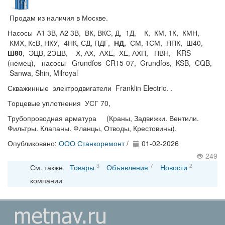
Продам из наличия в Москве.
Насосы А1 3В, А2 3В, ВК, ВКС, Д, 1Д, К, КМ, 1К, КМН,
КМХ, КсВ, НКУ, 4НК, СД, ПДГ,
НД,
СМ, 1СМ, НПК, Ш40,
Ш80
, ЭЦВ, 2ЭЦВ, Х, АХ, АХЕ, ХЕ, АХП, ПВН, KRS
(немец), насосы Grundfos CR15-07, Grundfos, KSB, CQB,
Sanwa, Shin, Milroyal
Скважинные электродвигатели Franklin Electric. .
Торцевые уплотнения УСГ 70,
Трубопроводная арматура (Краны, Задвижки. Вентили.
Фильтры. Клапаны. Фланцы, Отводы, Крестовины).
Опубликовано:
ООО Станкоремонт
/
01-02-2026
249
3
7
2
См. также
Товары
Объявления
Новости
компании