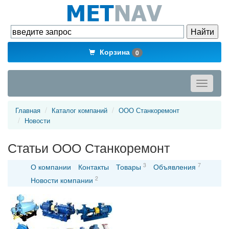
Корзина
0
Toggle
navigati
Главная
Каталог компаний
ООО Станкоремонт
Новости
Статьи ООО Станкоремонт
3
7
О компании
Контакты
Товары
Объявления
2
Новости компании