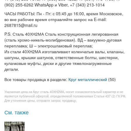
(902) 255-6262 WhatsApp и Viber, +7 (343) 213-1014
ЧАСЫ РАБОТЫ: Пн - Пт: с 05:45 до 16:00, время Московское,
во вне рабочее время отправляйте запрос на E-mail:
2687815@mail.ru
P.S. Сталь 40ХН2МА Сталь конструкционная легированная
(сталь хромо-никель-молибденовая). ВД – вакуумно-дуговая
переплавка; Ш – электрошлаковый переплав;
Из стали 40ХН2МА изготавливают коленчатые валы, клапаны,
шатуны, крышки шатунов, ответственные болты, шестерни,
кулачковые муфты, диски и другие тяжелонагруженные
детали.
Все товары продавца в разделе:
Круг металлический
(50)
Указанная цена на Круг сталь 40ХН2МА, носит ознакомительный характер и не
является публичной офертой, определяемой положениями Статьи 437 (2) ГК РФ.
Для уточнения цены, отправте запрос продавцу.
См. также