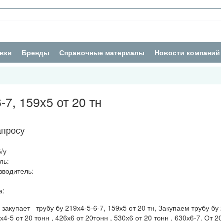
вки
Бренды
Справочные материалы
Новости компаний
7, 159х5 от 20 тн
апросу
/у
ль:
зводитель:
а:
закупает трубу бу 219х4-5-6-7, 159х5 от 20 тн, Закупаем трубу бу 
х4-5 от 20 тонн , 426х6 от 20тонн , 530х6 от 20 тонн , 630х6-7. От 20