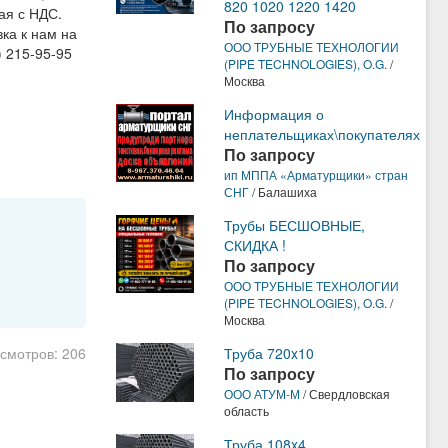
820 1020 1220 1420
ная с НДС.
По запросу
ка к нам на
ООО ТРУБНЫЕ ТЕХНОЛОГИИ
) 215-95-95
(PIPE TECHNOLOGIES), O.G.
/
Москва
Информация о
неплательщиках\покупателях
По запросу
ип МППА «Арматурщики» стран
СНГ
/ Балашиха
Трубы БЕСШОВНЫЕ,
СКИДКА !
По запросу
ООО ТРУБНЫЕ ТЕХНОЛОГИИ
(PIPE TECHNOLOGIES), O.G.
/
Москва
осмотров: 206
Труба 720x10
По запросу
ООО АТУМ-М
/ Свердловская
область
Труба 108x4