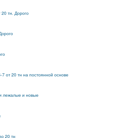
 20 тн. Дорого
 Дорого
ого
-7 от 20 тн на постоянной основе
 и лежалые и новые
н
по 20 тн