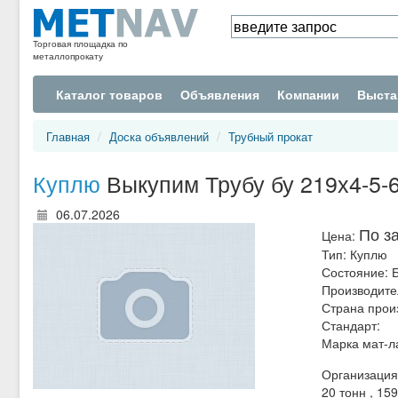
Торговая площадка по
металлопрокату
Каталог товаров
Объявления
Компании
Выста
Главная
Доска объявлений
Трубный прокат
Куплю
Выкупим Трубу бу 219х4-5-6-
06.07.2026
По з
Цена:
Тип:
Куплю
Состояние:
Б
Производите
Страна прои
Стандарт:
Марка мат-л
Организация 
20 тонн , 159