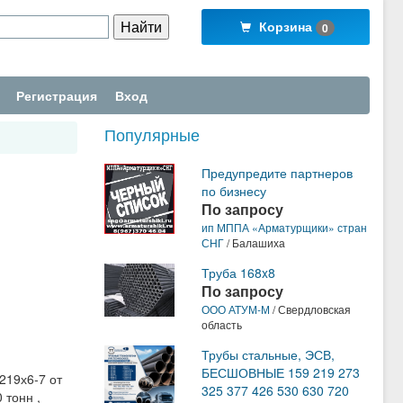
Корзина
0
Регистрация
Вход
Популярные
Предупредите партнеров
по бизнесу
По запросу
ип МППА «Арматурщики» стран
СНГ
/ Балашиха
Труба 168x8
По запросу
ООО АТУМ-М
/ Свердловская
область
Трубы стальные, ЭСВ,
БЕСШОВНЫЕ 159 219 273
219х6-7 от
325 377 426 530 630 720
 тонн ,