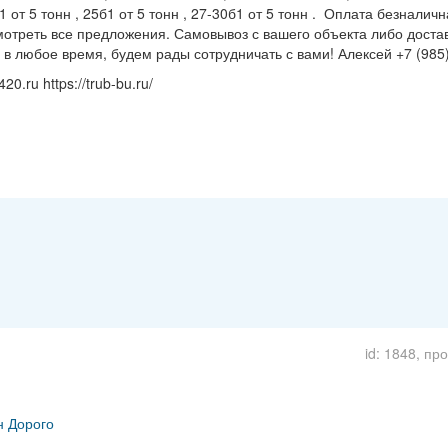
1 от 5 тонн , 25б1 от 5 тонн , 27-30б1 от 5 тонн . Оплата безналич
мотреть все предложения. Самовывоз с вашего объекта либо достав
 в любое время, будем рады сотрудничать с вами! Алексей +7 (985
0.ru https://trub-bu.ru/
id: 1848, пр
н Дорого