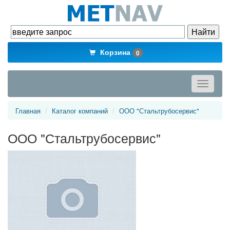
Корзина
0
Toggle
navigati
Главная
Каталог компаний
ООО "Стальтрубосервис"
ООО "Стальтрубосервис"