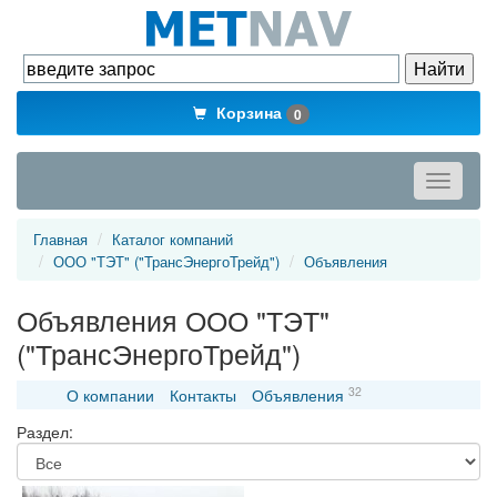
Корзина
0
Toggle
navigati
Главная
Каталог компаний
ООО "ТЭТ" ("ТрансЭнергоТрейд")
Объявления
Объявления ООО "ТЭТ"
("ТрансЭнергоТрейд")
32
О компании
Контакты
Объявления
Раздел: